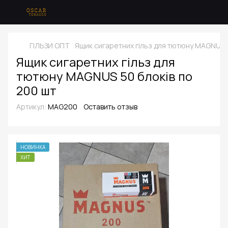
ГІЛЬЗИ ОПТ
Ящик сигаретних гільз для тютюну MAGNUS 5
Ящик сигаретних гільз для
тютюну MAGNUS 50 блоків по
200 шт
Артикул:
MAG200
Оставить отзыв
НОВИНКА
ХИТ