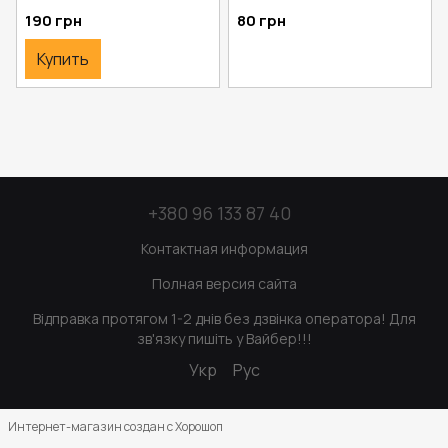
190 грн
80 грн
Купить
+380 96 133 87 40
Контактная информация
Полная версия сайта
Відправка протягом 1-2 днів без дзвінка оператора! Для
зв'язку пишіть у Вайбер!!!
Укр
Рус
Интернет-магазин создан с Хорошоп