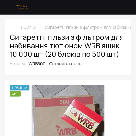
ГІЛЬЗИ ОПТ
Сигаретні гільзи з фільтром для набивання
Сигаретні гільзи з фільтром для
набивання тютюном WRB ящик
10 000 шт (20 блоків по 500 шт)
Артикул:
WRB500
Оставить отзыв
НОВИНКА
ХИТ