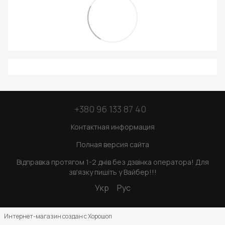
+380 96 133 87 40
Контактная информация
Полная версия сайта
Відправка протягом 1-2 днів без дзвінка оператора! Для
зв'язку пишіть у Вайбер!!!
Укр
Рус
Интернет-магазин создан с Хорошоп