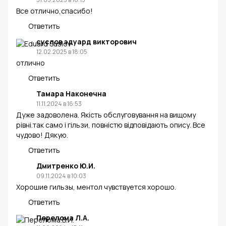
Все отлично,спасибо!
Ответить
суслов эдуард викторович
12.02.2025 в 18:05
отлично
Ответить
Тамара Наконечна
11.11.2024 в 16:53
Дуже задоволена. Якість обслуговування на вищому
рівні.так само і гільзи, повністю відповідають опису. Все
чудово! Дякую.
Ответить
Дмитренко Ю.И.
09.11.2024 в 10:03
Хорошие гильзы, ментол чувствуется хорошо.
Ответить
Перелома Л.А.