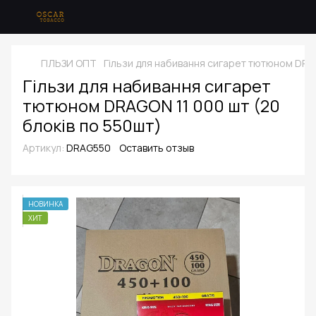
ГІЛЬЗИ ОПТ
Гільзи для набивання сигарет тютюном DRAG
Гільзи для набивання сигарет
тютюном DRAGON 11 000 шт (20
блоків по 550шт)
Артикул:
DRAG550
Оставить отзыв
НОВИНКА
ХИТ