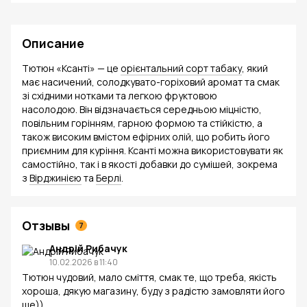
Описание
Тютюн «Ксанті» — це
орієнтальний сорт табаку
, який
має насичений, солодкувато-горіховий аромат та смак
зі східними нотками та легкою фруктовою
насолодою. Він відзначається середньою міцністю,
повільним горінням, гарною формою та стійкістю, а
також високим вмістом ефірних олій, що робить його
приємним для куріння. Ксанті можна використовувати як
самостійно, так і в якості добавки до сумішей, зокрема
з
Вірджинією
та
Берлі
.
Отзывы
7
Андрій Рибачук
10.02.2026 в 11:40
Тютюн чудовий, мало сміття, смак те, що треба, якість
хороша, дякую магазину, буду з радістю замовляти його
ще))