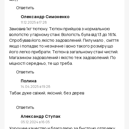
Ответить
Олександр Симоненко
11.12.2025 в 17:28
Замовив 1кг тютюну. Тютюн прийшов з нормальною
вологістю у гарному стані. Вологість була від 13 до 16%.
Спробував його,якістю задоволений. Пилу мало , сміття
якщо і попадає то незначне і воно такого розміру що
його легко прибрати. Тютюн в загальному стані чистий.
Магазином задоволений і якістю теж задоволений. По
міцності середньо, те що треба.
Ответить
Полина
14.04.2025 в 19:28
Табак дуже свіжий, якісний, без дерев
Ответить
Александр Ступак
05.12.2024 в 16:05
Хорошее качество и благодарю за быструю отправку