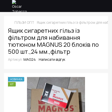
ГІЛЬЗИ ОПТ
Ящик сигаретних гільз із фільтром для наб
Ящик сигаретних гільз із
фільтром для набивання
тютюном MAGNUS 20 блоків по
500 шт.,24 мм.,фільтр
Артикул:
MAG24
Написати відгук
НОВИНКА
ХІТ