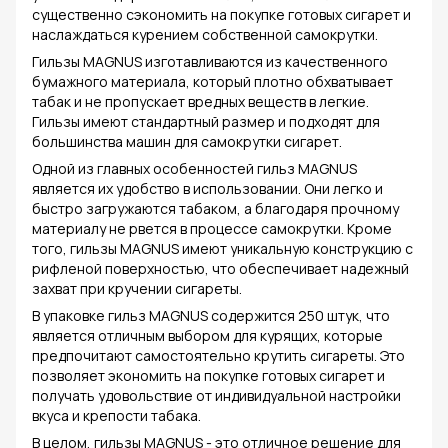
существенно сэкономить на покупке готовых сигарет и
наслаждаться курением собственной самокрутки.
Гильзы MAGNUS изготавливаются из качественного
бумажного материала, который плотно обхватывает
табак и не пропускает вредных веществ в легкие.
Гильзы имеют стандартный размер и подходят для
большинства машин для самокрутки сигарет.
Одной из главных особенностей гильз MAGNUS
является их удобство в использовании. Они легко и
быстро загружаются табаком, а благодаря прочному
материалу не рвется в процессе самокрутки. Кроме
того, гильзы MAGNUS имеют уникальную конструкцию с
рифленой поверхностью, что обеспечивает надежный
захват при кручении сигареты.
В упаковке гильз MAGNUS содержится 250 штук, что
является отличным выбором для курящих, которые
предпочитают самостоятельно крутить сигареты. Это
позволяет экономить на покупке готовых сигарет и
получать удовольствие от индивидуальной настройки
вкуса и крепости табака.
В целом, гильзы MAGNUS - это отличное решение для