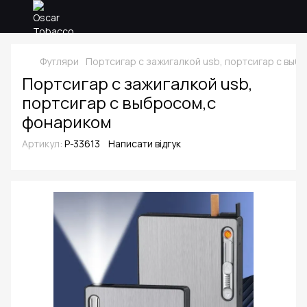
Футляри
Портсигар с зажигалкой usb, портсигар с вы
Портсигар с зажигалкой usb,
портсигар с выбросом,с
фонариком
Артикул:
P-33613
Написати відгук