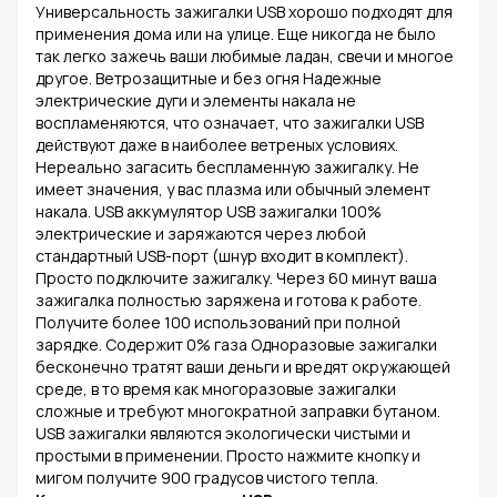
Универсальность зажигалки USB хорошо подходят для
применения дома или на улице. Еще никогда не было
так легко зажечь ваши любимые ладан, свечи и многое
другое. Ветрозащитные и без огня Надежные
электрические дуги и элементы накала не
воспламеняются, что означает, что зажигалки USB
действуют даже в наиболее ветреных условиях.
Нереально загасить беспламенную зажигалку. Не
имеет значения, у вас плазма или обычный элемент
накала. USB аккумулятор USB зажигалки 100%
электрические и заряжаются через любой
стандартный USB-порт (шнур входит в комплект).
Просто подключите зажигалку. Через 60 минут ваша
зажигалка полностью заряжена и готова к работе.
Получите более 100 использований при полной
зарядке. Содержит 0% газа Одноразовые зажигалки
бесконечно тратят ваши деньги и вредят окружающей
среде, в то время как многоразовые зажигалки
сложные и требуют многократной заправки бутаном.
USB зажигалки являются экологически чистыми и
простыми в применении. Просто нажмите кнопку и
мигом получите 900 градусов чистого тепла.