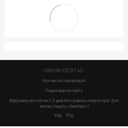
+380 96 133 87 40
Контактна інформація
Повна версія сайту
Відправка протягом 1-2 днів без дзвінка оператора! Для
зв'язку пишіть у Вайбер!!!
Укр
Рус