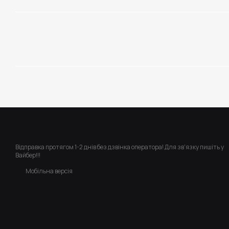
Відправка протягом 1-2 днів без дзвінка оператора! Для зв'язку пишіть у
Вайбер!!!
Мобільна версія