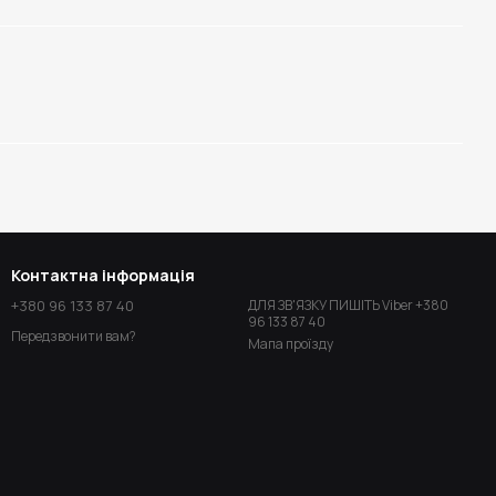
Контактна інформація
+380 96 133 87 40
ДЛЯ ЗВ'ЯЗКУ ПИШІТЬ Viber +380
96 133 87 40
Передзвонити вам?
Мапа проїзду