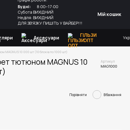
Будні:
8:00–17:00
Субота ВИХІДНИЙ
Мій кошик
Неділя: ВИХІДНИЙ
ДЛЯ ЗВ'ЯЗКУ ПИШІТЬ У ВАЙБЕР!!!
ГІЛЬЗИ
тляри
Аксесуари
Ук
ОПТ
ом MAGNUS 10 000 шт (10 блоків по 1000 шт)
арет тютюном MAGNUS 10
Артикул
MAG1000
т)
Порівняти
В бажання