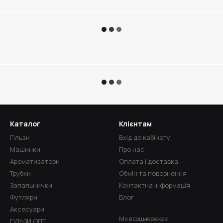
Каталог
Клієнтам
Гільзи
Вхід до кабінету
Машинки
Про нас
Ароматизатори
Оплата і доставка
Трубки
Обмін та повернення
Запальнички
Контактна інформація
Футляри
Блог
Аксесуари
Ми в соцмережах
ГІЛЬЗИ ОПТ