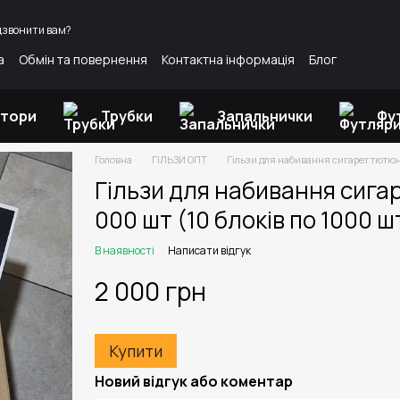
дзвонити вам?
а
Обмін та повернення
Контактна інформація
Блог
атори
Трубки
Запальнички
Фу
Головна
ГІЛЬЗИ ОПТ
Гільзи для набивання сигарет тютюн
Гільзи для набивання сиг
000 шт (10 блоків по 1000 ш
В наявності
Написати відгук
2 000 грн
Купити
Новий відгук або коментар