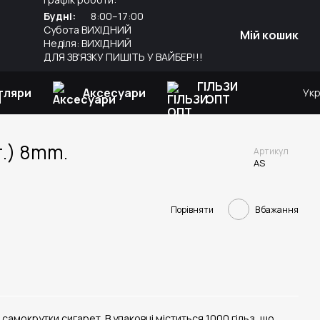
Будні:
8:00–17:00
Субота ВИХІДНИЙ
Мій кошик
Неділя: ВИХІДНИЙ
ДЛЯ ЗВ'ЯЗКУ ПИШІТЬ У ВАЙБЕР!!!
ГІЛЬЗИ
тляри
Аксесуари
Ук
ОПТ
т.) 8mm.
Артикул
AS
Порівняти
В бажання
самокрутки сигарет. В упаковці міститься 1000 гільз, що