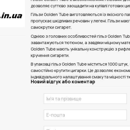
дозволяє суттєво заощадити на купівлі готових ци
Гільзи Golden Tube виготовляються із якісного п
пропускає шкідливих речовин у легені. Гільзи маю
самокрутки сигарет.
Однією з головних особливостей гільз Golden Tube 
завантажуються тютюном, а завдяки міцному матер
Golden Tube мають унікальну конструкцію з рифл
кручення сигарети.
В упаковці гільз Golden Tube міститься 1000 штук,
самостійно крутити цигарки. Це дозволяє економит
індивідуального налаштування смаку та міцності т
Новий відгук або коментар