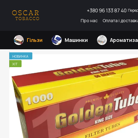
Перейти до основного контенту
+380 96 133 87 40
Пере
Про нас
Оплата і доставк
Гільзи
Машинки
Ароматиз
НОВИНКА
ХІТ