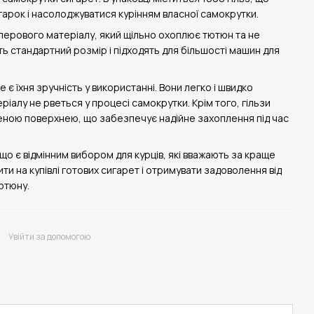
гарок і насолоджуватися курінням власної самокрутки.
аперового матеріалу, який щільно охоплює тютюн та не
ть стандартний розмір і підходять для більшості машин для
є їхня зручність у використанні. Вони легко і швидко
іалу не рветься у процесі самокрутки. Крім того, гільзи
еною поверхнею, що забезпечує надійне захоплення під час
 що є відмінним вибором для курців, які вважають за краще
и на купівлі готових сигарет і отримувати задоволення від
ютюну.
Увійти за допомогою