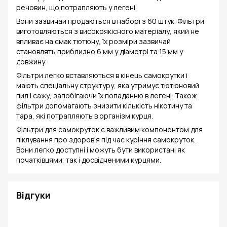
речовин, що потрапляють у легені.
Вони зазвичай продаються в наборі з 60 штук. Фільтри
виготовляються з високоякісного матеріалу, який не
впливає на смак тютюну, їх розміри зазвичай
становлять приблизно 6 мм у діаметрі та 15 мм у
довжину.
Фільтри легко вставляються в кінець самокрутки і
мають спеціальну структуру, яка утримує тютюновий
пил і сажу, запобігаючи їх попаданню в легені. Також
фільтри допомагають знизити кількість нікотину та
тара, які потрапляють в організм курця.
Фільтри для самокруток є важливим компонентом для
піклування про здоров'я під час куріння самокруток.
Вони легко доступні і можуть бути використані як
початківцями, так і досвідченими курцями.
Відгуки